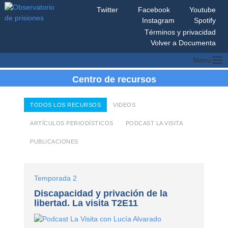
Saltar
Twitter
Facebook
Youtube
al
Instagram
Spotify
contenido
Observatorio
Monitoreo
Términos y privacidad
de
al
prisiones
sistema
penitenciario
Volver a Documenta
mexicano
Menu
Centro de recursos
TODOS LOS RECURSOS
VIDEOS
ARTÍCULOS PERIODÍSTICOS
PODCAST LA VISITA
PUBLICACIONES
Temporada 2
Discapacidad y privación de la
libertad. La visita T2E11