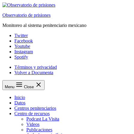
Saltar
al
Observatorio de prisiones
contenido
Monitoreo al sistema penitenciario mexicano
Twitter
Facebook
Youtube
Instagram
Spotify
Términos y privacidad
Volver a Documenta
Menu
Close
Inicio
Datos
Centros penitenciarios
Centro de recursos
Podcast La Visita
Videos
Publicaciones