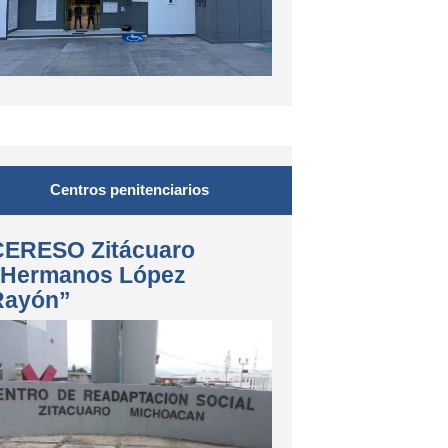
Centros penitenciarios
CERESO Zitácuaro
“Hermanos López
Rayón”