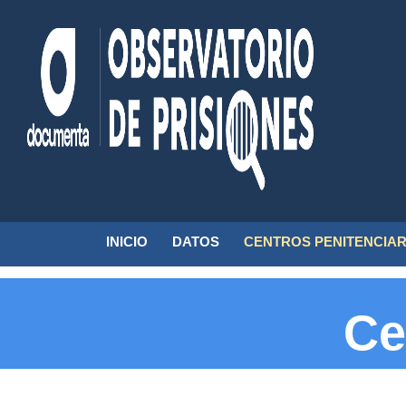
Observatorio
Monitoreo
INICIO
DATOS
CENTROS PENITENCIAR
de
al
prisiones
sistema
penitenciario
Ce
mexicano