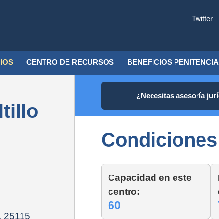
Saltar
al
Twitter
contenido
IOS
CENTRO DE RECURSOS
BENEFICIOS PENITENCI
¿Necesitas asesoría jur
illo
Condiciones
Capacidad en este
centro:
60
, 25115