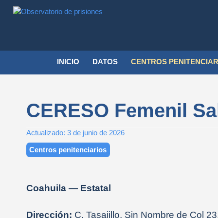
Observatorio
Monitoreo
de
al
prisiones
sistema
INICIO
DATOS
CENTROS PENITENCIAR
penitenciario
mexicano
CERESO Femenil Salt
Actualizado:
3 de junio de 2026
Centros penitenciarios
Coahuila — Estatal
Dirección:
C. Tasajillo, Sin Nombre de Col 23