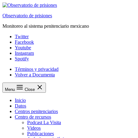
Saltar
al
Observatorio de prisiones
contenido
Monitoreo al sistema penitenciario mexicano
Twitter
Facebook
Youtube
Instagram
Spotify
Términos y privacidad
Volver a Documenta
Menu
Close
Inicio
Datos
Centros penitenciarios
Centro de recursos
Podcast La Visita
Videos
Publicaciones