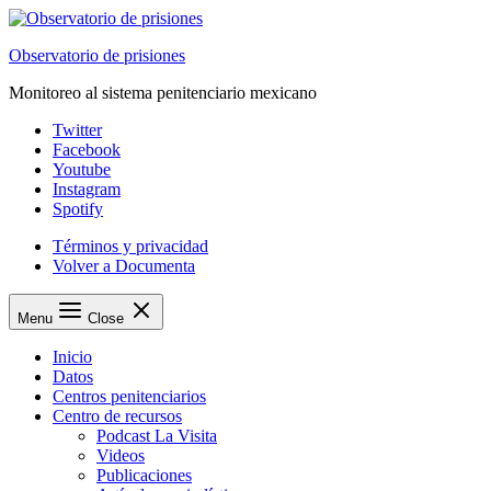
Saltar
al
Observatorio de prisiones
contenido
Monitoreo al sistema penitenciario mexicano
Twitter
Facebook
Youtube
Instagram
Spotify
Términos y privacidad
Volver a Documenta
Menu
Close
Inicio
Datos
Centros penitenciarios
Centro de recursos
Podcast La Visita
Videos
Publicaciones