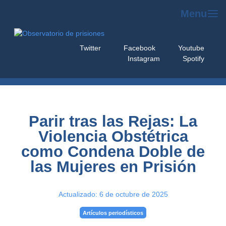
Saltar
Menu
al
contenido
Observatorio
Monitoreo
Twitter
Facebook
Youtube
de
al
Instagram
Spotify
prisiones
sistema
penitenciario
mexicano
Parir tras las Rejas: La
Violencia Obstétrica
como Condena Doble de
las Mujeres en Prisión
Actualizado:
6 de octubre de 2025
Artículos periodísticos