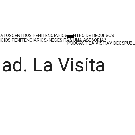
DATOS
CENTROS PENITENCIARIOS
CENTRO DE RECURSOS
ICIOS PENITENCIARIOS
¿NECESITAS UNA ASESORÍA?
PODCAST LA VISITA
VIDEOS
PUBL
ad. La Visita