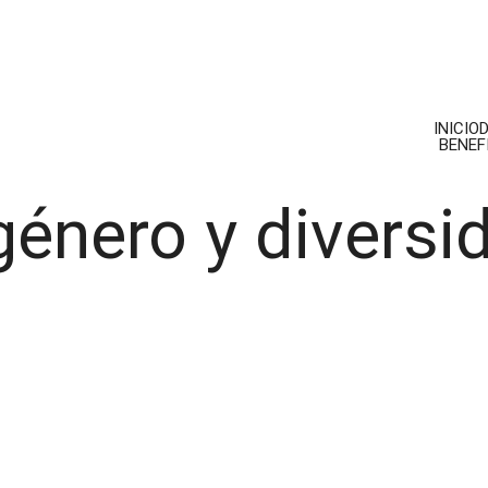
INICIO
Términos y privacidad
Volver a Documenta
BENEF
énero y diversid