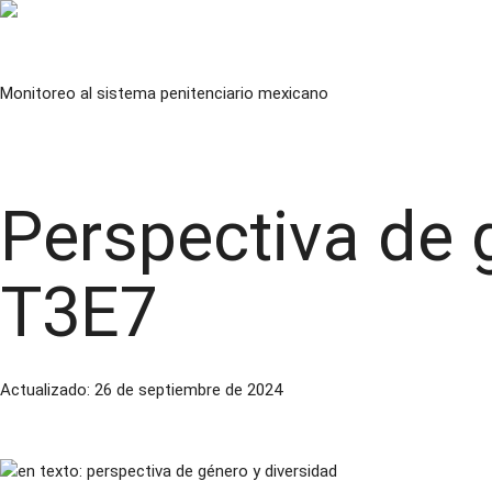
Saltar
al
Observatorio de prisiones
contenido
Monitoreo al sistema penitenciario mexicano
Twitter
Facebook
Youtube
Instagram
Spotify
Perspectiva de g
T3E7
Actualizado:
26 de septiembre de 2024
Temporada 3