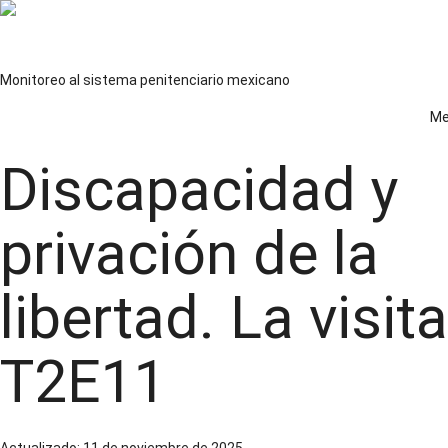
Saltar
al
Observatorio de prisiones
contenido
Monitoreo al sistema penitenciario mexicano
Twitter
Facebook
Youtube
Instagram
Spotify
Me
Términos y privacidad
Volver a Documenta
Discapacidad y
privación de la
libertad. La visita
T2E11
Actualizado:
11 de noviembre de 2025