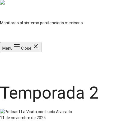
Saltar
al
Observatorio de prisiones
contenido
Monitoreo al sistema penitenciario mexicano
Twitter
Facebook
Youtube
Instagram
Spotify
Términos y privacidad
Volver a Documenta
Menu
Close
Inicio
Datos
Centros penitenciarios
Centro de recursos
Podcast La Visita
Videos
Publicaciones
Artículos periodísticos
Beneficios penitenciarios
¿Necesitas una asesoría?
Temporada 2
11 de noviembre de 2025