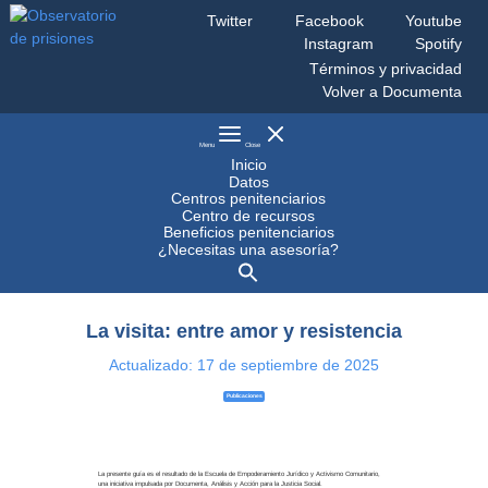
Saltar
Twitter
Facebook
Youtube
al
Instagram
Spotify
contenido
Observatorio
Monitoreo
Términos y privacidad
de
al
prisiones
sistema
penitenciario
Volver a Documenta
mexicano
Menu
Close
Inicio
Datos
Centros penitenciarios
Centro de recursos
Beneficios penitenciarios
¿Necesitas una asesoría?
La visita: entre amor y resistencia
Actualizado:
17 de septiembre de 2025
Publicaciones
La presente guía es el resultado de la Escuela de Empoderamiento Jurídico y Activismo Comunitario,
una iniciativa impulsada por Documenta, Análisis y Acción para la Justicia Social.