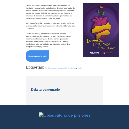
La Escuela fue concebida pensando específicamente en los
familiares y otros vínculos socioafectivos de personas privadas de
libertad. Durante las sesiones de la primera generación, realizadas
entre enero y mayo de 2025, sus participantes manifestaron la
necesidad de disponer de un material práctico que facilitara las
visitas a los centros de privación de la libertad.
Así, esta guía ha sido cocreada por y para las familias y círculos
afectivos de las personas en prisión, en estrecha colaboración con
Documenta.
Desde Documenta, extendemos nuestro más profundo
agradecimiento por la confianza y la participación de todas las
personas que formaron parte de esta primera generación.
Asimismo, reafirmamos nuestro compromiso de continuar
fortaleciendo a las comunidades que sufren los efectos de la
marginalización legal y jurídica.
Descarga aquí la guía
Etiquetas:
,
Familiares de personas privadas de la libertad
Guía
Deja tu comentario
Observatorio
Monitoreo al sistema penitenciario mexicano
de
prisiones