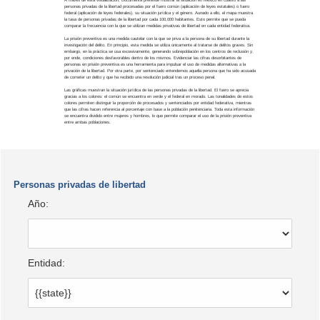
personas privadas de la libertad procesadas por el fuero común (aplicación de leyes estatales) o fuero
federal (aplicación de leyes federales), su situación jurídica y el género. Aunado a ello, el mapa muestra
la tasa de personas privadas de la libertad por cada 100,000 habitantes. Esto permite que se pueda
comparar la frecuencia con la que se utilizan medidas privativas de libertad en cada entidad federativa.
La prisión preventiva es una medida cautelar con la que se priva a la persona de su libertad durante la
investigación del delito. En principio, esta medida se utiliza únicamente al tratarse de delitos graves. Sin
embargo, en la práctica se usa excesivamente, generando sobrepoblación en los centros de reclusión y,
por ende, condiciones desfavorables dentro de los mismos. Evidenciar las cifras desorbitantes de
personas en prisión preventiva es una herramienta para impulsar el uso de medidas alternativas a la
privación de la libertad. Por otra parte, por sentenciado entendemos aquella persona que ha sido acusada
de cometer un delito y que ha recibido una resolución judicial tras un proceso penal.
Las gráficas muestran la situación jurídica de las personas privadas de la libertad. El fuero se aprecia
gracias a los colores: el común se encuentra en verde y el federal en morado. Las tonalidades de estos
colores permiten distinguir la proporción de procesados y sentenciados por entidad federativa, mientras
que las cifras hacen referencia al porcentaje con base a la población penitenciaria. Toda esta información
se encuentra dividido entre mujeres y hombres, lo que permite comparar el uso de la prisión preventiva
entre ambas poblaciones.
Personas privadas de libertad
Año:
Entidad: