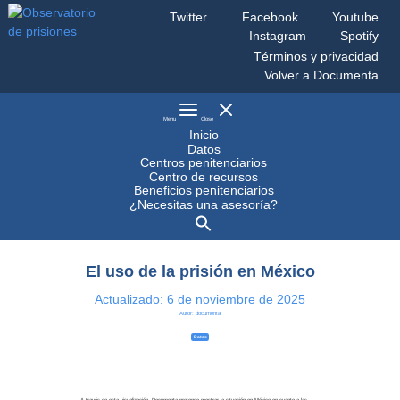
Saltar
Twitter
Facebook
Youtube
al
Instagram
Spotify
contenido
Observatorio
Monitoreo
Términos y privacidad
de
al
prisiones
sistema
penitenciario
Volver a Documenta
mexicano
Menu
Close
Inicio
Datos
Centros penitenciarios
Centro de recursos
Beneficios penitenciarios
¿Necesitas una asesoría?
El uso de la prisión en México
Actualizado:
6 de noviembre de 2025
Autor: documenta
Datos
A través de esta visualización, Documenta pretende mostrar la situación en México en cuanto a las