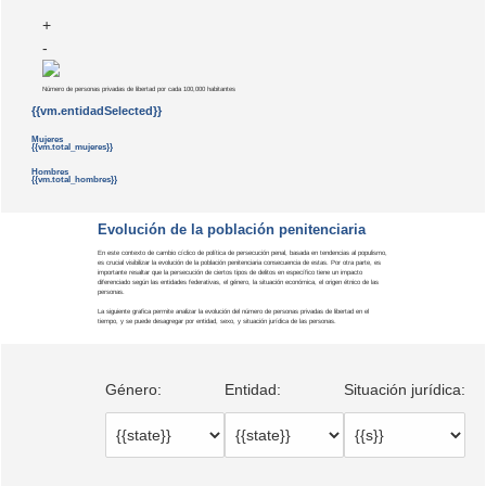
+
-
Número de personas privadas de libertad por cada 100,000 habitantes
{{vm.entidadSelected}}
Mujeres
{{vm.total_mujeres}}
Hombres
{{vm.total_hombres}}
Evolución de la población penitenciaria
En este contexto de cambio cíclico de política de persecución penal, basada en tendencias al populismo,
es crucial visibilizar la evolución de la población penitenciaria consecuencia de estas. Por otra parte, es
importante resaltar que la persecución de ciertos tipos de delitos en específico tiene un impacto
diferenciado según las entidades federativas, el género, la situación económica, el origen étnico de las
personas.
La siguiente grafica permite analizar la evolución del número de personas privadas de libertad en el
tiempo, y se puede desagregar por entidad, sexo, y situación jurídica de las personas.
Género:
Entidad:
Situación jurídica: