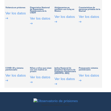
Violencia en prisiones
Diagnóstico Nacional
Adolescentes en
Características de
de Supervisión
conflicto con la ley en
personas privadas de la
Penitenciaria de la
México
libertad
Ver los datos
CNDH
Ver los datos
Ver los datos
Ver los datos
COVID-19 y sistema
Niñas y niños que viven
Indice Nacional de
Presupuesto sistema
penitenciario
con sus madres en
Derechos Humanos de
penitenciario
prisión
Población Penitenciaria
(INDHPOL 2021)
Ver los datos
Ver los datos
Ver los datos
Ver los datos
Observatorio
Monitoreo al sistema penitenciario mexicano
de
prisiones